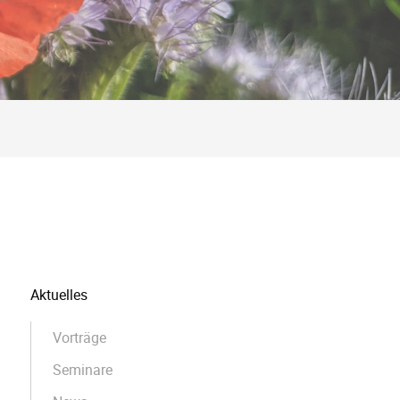
Navigation
Aktuelles
überspringen
Vorträge
Seminare