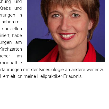
chung und
 Krebs- und
ahrungen in
s haben mir
 speziellen
niert, habe
dungen am
Kirchzarten
ischer – im
möopathie
rfahrungen mit der Kinesiologie an andere weiter zu
rhielt ich meine Heilpraktiker-Erlaubnis.